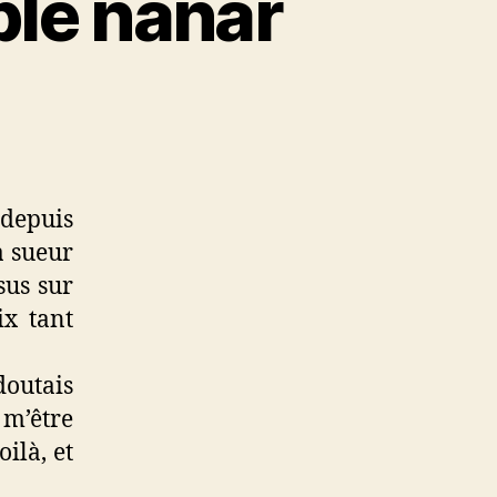
ble nanar
 depuis
a sueur
sus sur
ix tant
 doutais
 m’être
ilà, et