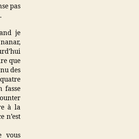
nse pas
.
uand je
e nanar,
urd’hui
ire que
enu des
 quatre
n fasse
Counter
re à la
e n’est
e vous