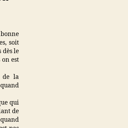
 bonne
s, soit
s dès le
s on est
 de la
s quand
que qui
lant de
t quand