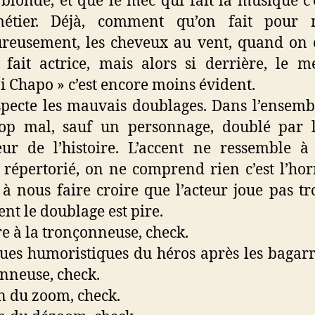
 blonde, et que le mec qui fait la musique c’
étier. Déjà, comment qu’on fait pour 
reusement, les cheveux au vent, quand on 
 fait actrice, mais alors si derrière, le 
i Chapo » c’est encore moins évident.
pecte les mauvais doublages. Dans l’ensembl
rop mal, sauf un personnage, doublé par l
ur de l’histoire. L’accent ne ressemble 
 répertorié, on ne comprend rien c’est l’horr
 à nous faire croire que l’acteur joue pas t
ent le doublage est pire.
e à la tronçonneuse, check.
ues humoristiques du héros après les bagarr
nneuse, check.
n du zoom, check.