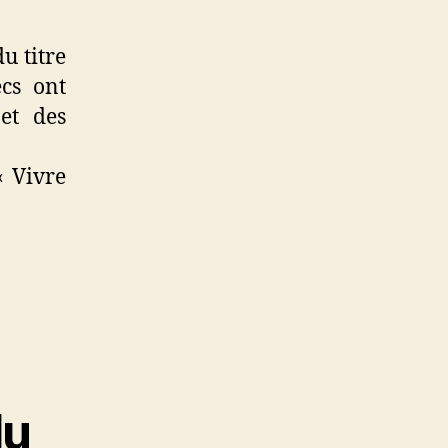
u titre
ecs ont
jet des
« Vivre
du