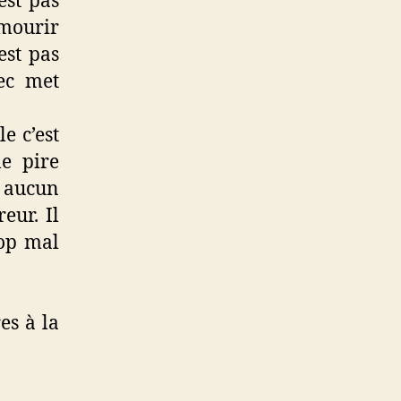
est pas
mourir
est pas
mec met
e c’est
e pire
à aucun
eur. Il
rop mal
es à la