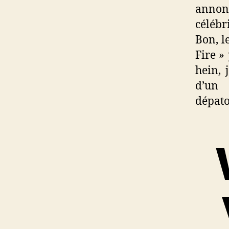
annon
célébr
Bon, l
Fire »
hein, 
d’un 
dépato