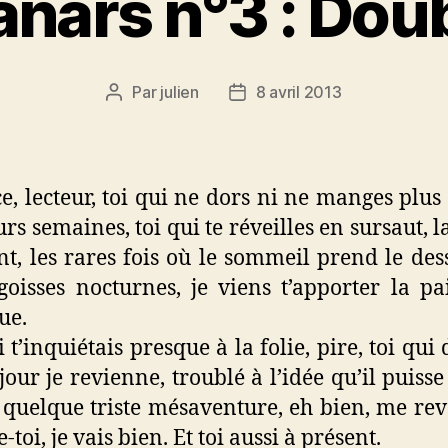
anars n°3 : Dou
Par
julien
8 avril 2013
Auteur
Date
de
de
l’article
l’article
ce, lecteur, toi qui ne dors ni ne manges plus
urs semaines, toi qui te réveilles en sursaut, l
nt, les rares fois où le sommeil prend le des
goisses nocturnes, je viens t’apporter la pa
ue.
 t’inquiétais presque à la folie, pire, toi qui
jour je revienne, troublé à l’idée qu’il puisse
 quelque triste mésaventure, eh bien, me revo
-toi, je vais bien. Et toi aussi à présent.