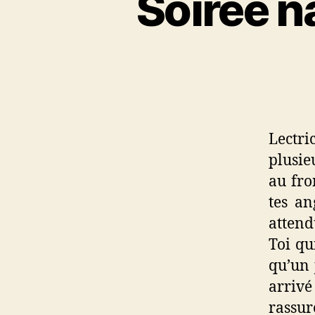
Soirée n
Lectri
plusie
au fro
tes an
attend
Toi qui
qu’un 
arrivé
rassure