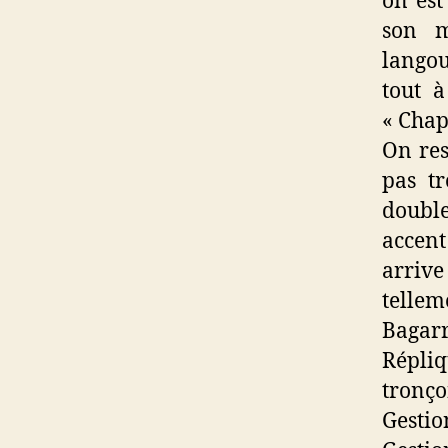
on est
son m
langou
tout à
« Chap
On res
pas t
double
accent
arrive
tellem
Bagarr
Répliq
tronço
Gestio