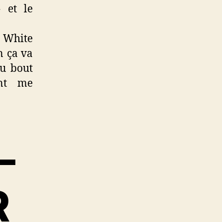
 et le
« White
n ça va
au bout
ent me
–
R