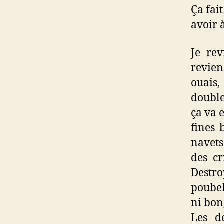
Ça fai
avoir à
Je rev
reviens
ouais,
double
ça va 
fines 
navets
des cr
Destro
poubel
ni bon,
Les d