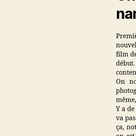
na
Premi
nouvel
film de
début. 
conten
On no
photog
même, 
Y a de
va pas
ça, no