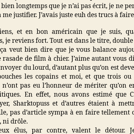
t bien longtemps que je n’ai pas écrit, je ne pe
 me justifier. J’avais juste euh des trucs à faire
iens, et en bon américain que je suis, q
, je reviens fort. Tout est dans le titre, doubl
 ça veut bien dire que je vous balance aujo
 rasade de film à chier. J’aime autant vous d
envoyer du lourd, d’autant plus qu’on est dev
bouches les copains et moi, et que trois ou
 n’ont pas eu l’honneur de mériter qu’on e
itiques. En effet, nous avons estimé que 
yer, Sharktopuss et d’autres étaient à mett
le, pas d’article sympa à en faire tellement c
 ni drôle.
eux élus, par contre, valent le détour. J