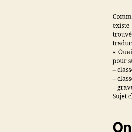
Commen
existe
trouvé
traduc
« Ouai
pour s
– class
– class
– grave
Sujet c
On 