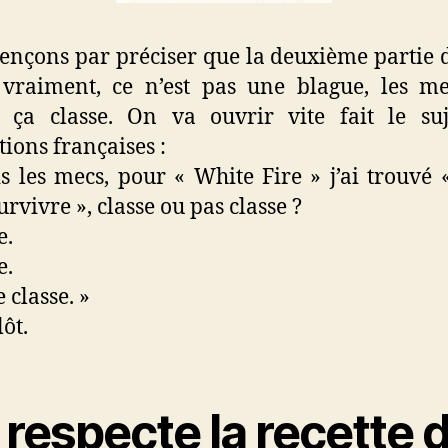
çons par préciser que la deuxième partie d
 vraiment, ce n’est pas une blague, les m
 ça classe. On va ouvrir vite fait le su
tions françaises :
s les mecs, pour « White Fire » j’ai trouvé 
urvivre », classe ou pas classe ?
e.
e.
 classe. »
lôt.
respecte la recette 